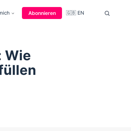
mich
🇬🇧 EN
Abonnieren
: Wie
füllen