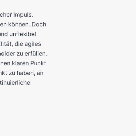
cher Impuls.
iten können. Doch
und unflexibel
ität, die agiles
lder zu erfüllen.
inen klaren Punkt
nkt zu haben, an
inuierliche