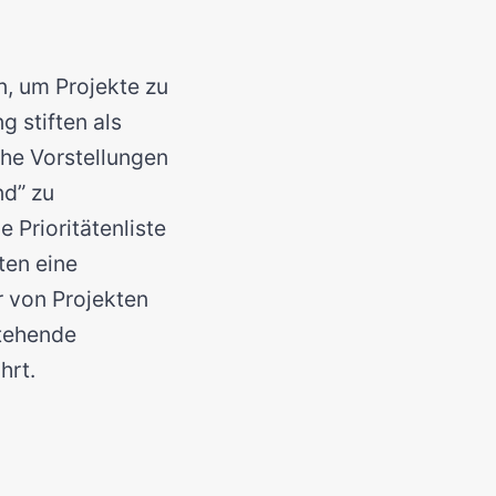
n, um Projekte zu
g stiften als
che Vorstellungen
nd” zu
 Prioritätenliste
ten eine
 von Projekten
stehende
hrt.