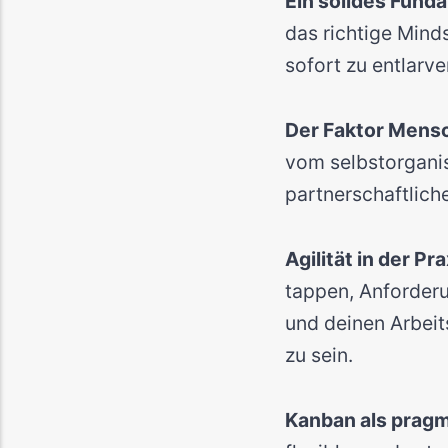
Ein solides Fund
das richtige Mind
sofort zu entlarve
Der Faktor Mens
vom selbstorganis
partnerschaftlic
Agilität in der Pra
tappen, Anforderu
und deinen Arbeits
zu sein.
Kanban als prag