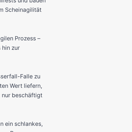
nifests und bauen
m Scheinagilität
gilen Prozess –
 hin zur
serfall-Falle zu
en Wert liefern,
 nur beschäftigt
n ein schlankes,