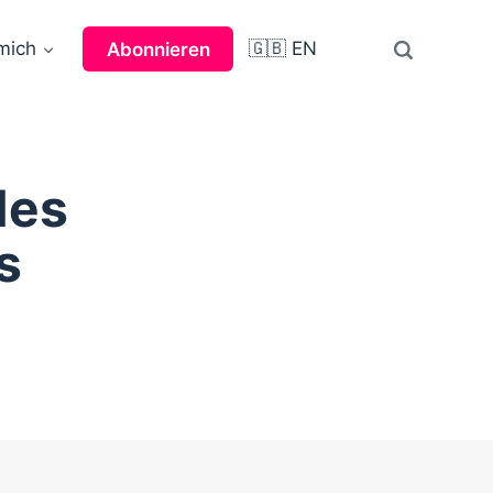
mich
🇬🇧 EN
Abonnieren
les
s