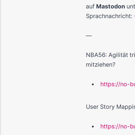
auf
Mastodon
un
Sprachnachricht:
—
NBA56: Agilität tr
mitziehen?
https://no-bu
User Story Mappi
https://no-b