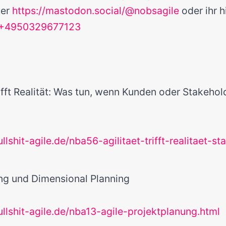
ter
https://mastodon.social/@nobsagile
oder ihr h
+4950329677123
ifft Realität: Was tun, wenn Kunden oder Stakehol
llshit-agile.de/nba56-agilitaet-trifft-realitaet-s
ng und Dimensional Planning
ullshit-agile.de/nba13-agile-projektplanung.html