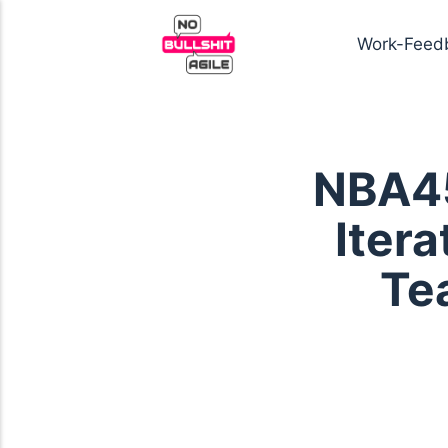
Work-Feed
NBA45
Iter
Te