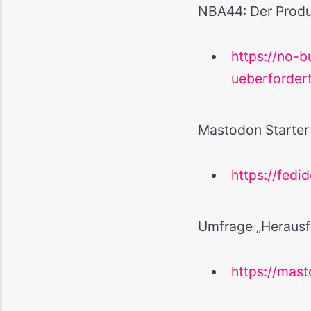
NBA44: Der Produc
https://no-b
ueberfordert
Mastodon Starter
https://fedi
Umfrage „Herausf
https://mas