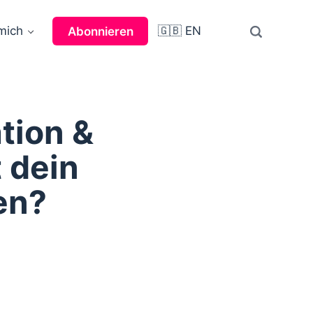
mich
🇬🇧 EN
Abonnieren
tion &
 dein
en?