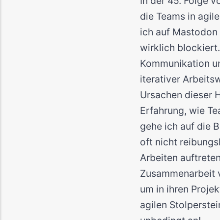
In der 45. Folge 
die Teams in agile
ich auf Mastodon
wirklich blockiert
Kommunikation un
iterativer Arbeit
Ursachen dieser H
Erfahrung, wie T
gehe ich auf die 
oft nicht reibung
Arbeiten auftrete
Zusammenarbeit ve
um in ihren Projek
agilen Stolperste