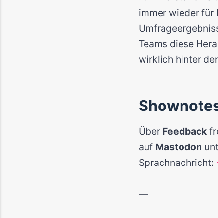
immer wieder für 
Umfrageergebnisse
Teams diese Hera
wirklich hinter de
Shownote
Über
Feedback
fr
auf
Mastodon
un
Sprachnachricht:
—