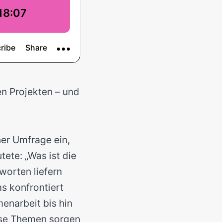
en Projekten – und
ner Umfrage ein,
ete: „Was ist die
worten liefern
s konfrontiert
enarbeit bis hin
ese Themen sorgen