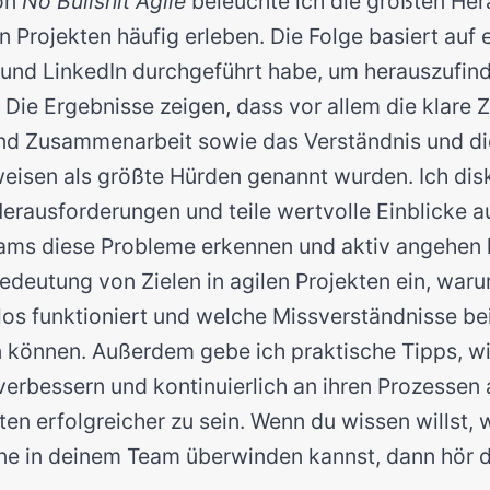
von
No Bullshit Agile
beleuchte ich die größten He
n Projekten häufig erleben. Die Folge basiert auf 
 und LinkedIn durchgeführt habe, um herauszufin
. Die Ergebnisse zeigen, dass vor allem die klare Zi
d Zusammenarbeit sowie das Verständnis und d
sweisen als größte Hürden genannt wurden. Ich disk
erausforderungen und teile wertvolle Einblicke a
eams diese Probleme erkennen und aktiv angehen
Bedeutung von Zielen in agilen Projekten ein, wa
slos funktioniert und welche Missverständnisse be
n können. Außerdem gebe ich praktische Tipps, w
rbessern und kontinuierlich an ihren Prozessen 
ten erfolgreicher zu sein. Wenn du wissen willst, 
ine in deinem Team überwinden kannst, dann hör d