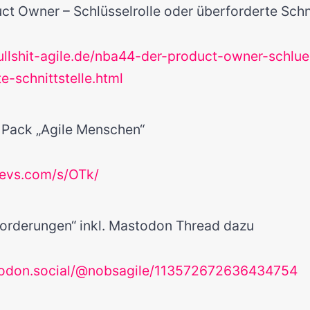
t Owner – Schlüsselrolle oder überforderte Schni
ullshit-agile.de/nba44-der-product-owner-schlue
e-schnittstelle.html
 Pack „Agile Menschen“
devs.com/s/OTk/
orderungen“ inkl. Mastodon Thread dazu
todon.social/@nobsagile/113572672636434754