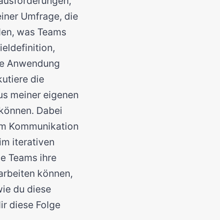
rausforderungen,
einer Umfrage, die
den, was Teams
eldefinition,
ie Anwendung
utiere die
us meiner eigenen
 können. Dabei
rum Kommunikation
im iterativen
ie Teams ihre
arbeiten können,
wie du diese
ir diese Folge