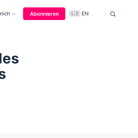
mich
🇬🇧 EN
Abonnieren
les
s