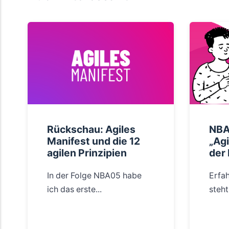
Rückschau: Agiles
NBA
Manifest und die 12
„Agi
agilen Prinzipien
der 
In der Folge NBA05 habe
Erfa
ich das erste...
steht