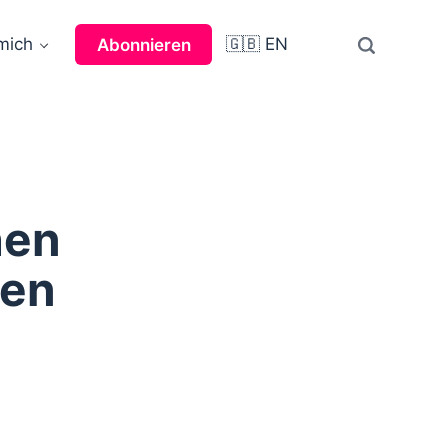
mich
🇬🇧 EN
Abonnieren
hen
sen