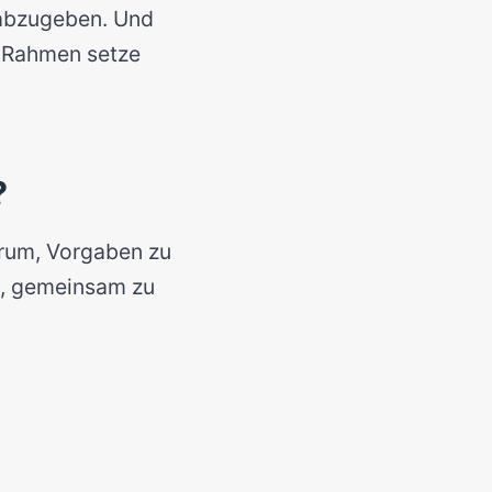
 abzugeben. Und
n Rahmen setze
?
arum, Vorgaben zu
g, gemeinsam zu