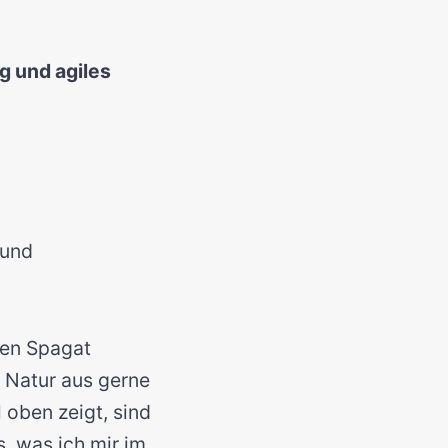
g und agiles
 und
den Spagat
 Natur aus gerne
 oben zeigt, sind
, was ich mir im