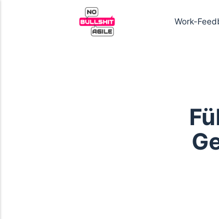
Work-Feed
Fü
Ge