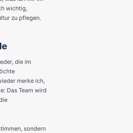
h wichtig,
tur zu pflegen.
le
eder, die im
möchte
wieder merke ich,
lge: Das Team wird
die
bestimmen, sondern