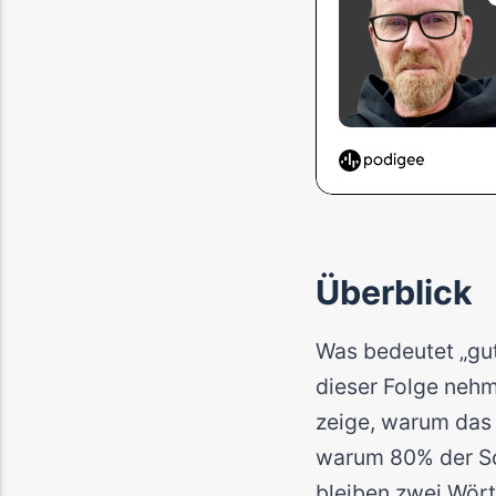
Überblick
Was bedeutet „gut"
dieser Folge nehm
zeige, warum das 
warum 80% der Sc
bleiben zwei Wör