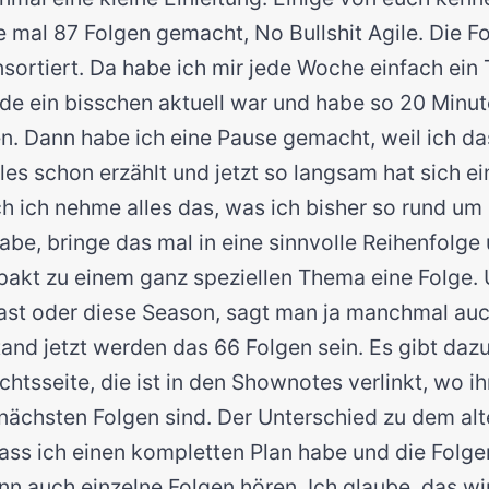
be mal 87 Folgen gemacht, No Bullshit Agile. Die F
unsortiert. Da habe ich mir jede Woche einfach ein
de ein bisschen aktuell war und habe so 20 Minu
 Dann habe ich eine Pause gemacht, weil ich das
les schon erzählt und jetzt so langsam hat sich ei
ch ich nehme alles das, was ich bisher so rund um
habe, bringe das mal in eine sinnvolle Reihenfolg
pakt zu einem ganz speziellen Thema eine Folge
ast oder diese Season, sagt man ja manchmal auch
and jetzt werden das 66 Folgen sein. Es gibt dazu
htsseite, die ist in den Shownotes verlinkt, wo ih
nächsten Folgen sind. Der Unterschied zu dem alt
 dass ich einen kompletten Plan habe und die Folg
n auch einzelne Folgen hören. Ich glaube, das wi