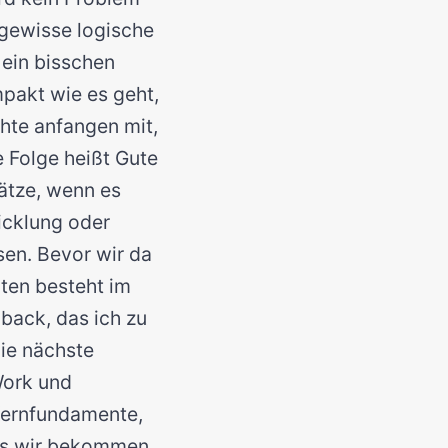
 gewisse logische
 ein bisschen
mpakt wie es geht,
hte anfangen mit,
e Folge heißt Gute
Sätze, wenn es
icklung oder
sen. Bevor wir da
iten besteht im
dback, das ich zu
die nächste
 Work und
 Kernfundamente,
das wir bekommen,