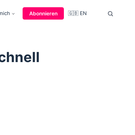
mich
🇬🇧 EN
Abonnieren
chnell