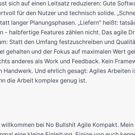
sst sich auf einen Leitsatz reduzieren: Gute Softwa
tvoll für den Nutzer und technisch solide. „Schne
att langer Planungsphasen. „Liefern" heißt: tatsäc
 - halbfertige Features zählen nicht. Das agile Dr
um: Statt den Umfang festzuschreiben und Qualitä
el gehalten und der Fokus auf maximalen Wert gel
ichts anderes als Work und Feedback. Kein Framew
Handwerk. Und ehrlich gesagt: Agiles Arbeiten i
nn die Arbeit komplex genug ist.
h willkommen bei No Bullshit Agile Kompakt. Mein
nmal eine kleine Einleitung. Einige von euch ken