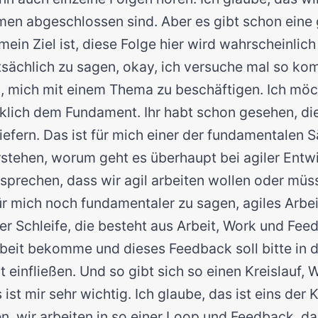
emen abgeschlossen sind. Aber es gibt schon eine
ein Ziel ist, diese Folge hier wird wahrscheinlich
tsächlich zu sagen, okay, ich versuche mal so ko
a, mich mit einem Thema zu beschäftigen. Ich möc
irklich dem Fundament. Ihr habt schon gesehen, di
iefern. Das ist für mich einer der fundamentalen 
stehen, worum geht es überhaupt bei agiler Entw
sprechen, dass wir agil arbeiten wollen oder müs
für mich noch fundamentaler zu sagen, agiles Arbe
er Schleife, die besteht aus Arbeit, Work und Fee
rbeit bekomme und dieses Feedback soll bitte in 
it einfließen. Und so gibt sich so einen Kreislauf,
ist mir sehr wichtig. Ich glaube, das ist eins der
len, wir arbeiten in so einer Loop und Feedback, 