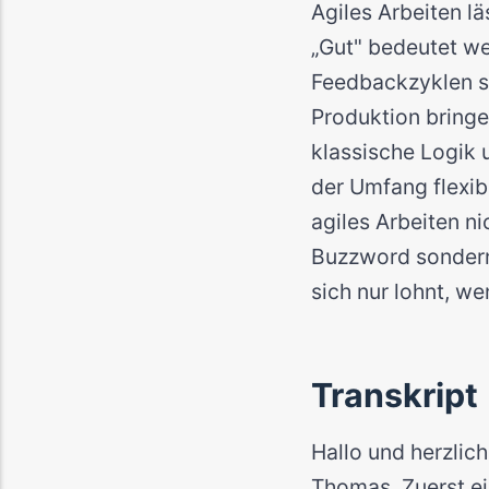
Agiles Arbeiten lä
„Gut" bedeutet wer
Feedbackzyklen st
Produktion bringen
klassische Logik 
der Umfang flexib
agiles Arbeiten n
Buzzword sondern 
sich nur lohnt, we
Transkript
Hallo und herzlic
Thomas. Zuerst ei