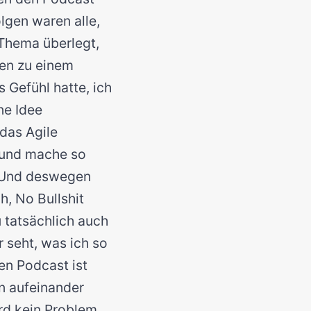
olgen waren alle,
 Thema überlegt,
ten zu einem
 Gefühl hatte, ich
ne Idee
 das Agile
e und mache so
. Und deswegen
, No Bullshit
 tatsächlich auch
r seht, was ich so
en Podcast ist
en aufeinander
rd kein Problem